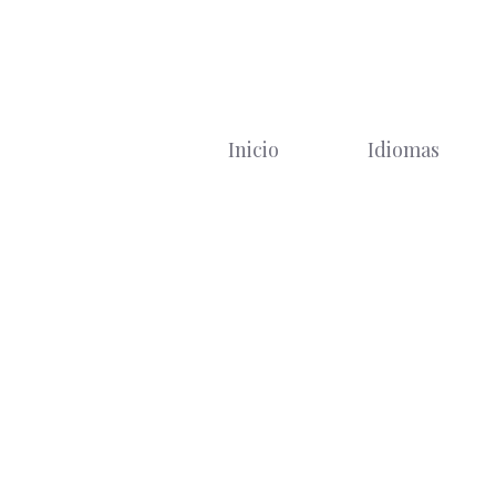
Saltar
al
contenido
Inicio
Idiomas