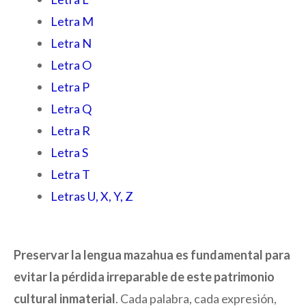
Letra M
Letra N
Letra O
Letra P
Letra Q
Letra R
Letra S
Letra T
Letras U, X, Y, Z
Preservar la lengua mazahua es fundamental para
evitar la pérdida irreparable de este patrimonio
cultural inmaterial
. Cada palabra, cada expresión,