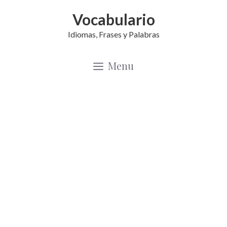
Saltar
Vocabulario
al
Idiomas, Frases y Palabras
contenido
Menu