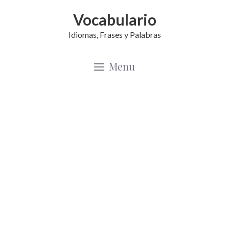
Saltar
Vocabulario
al
Idiomas, Frases y Palabras
contenido
Menu