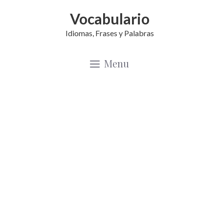
Saltar
Vocabulario
al
Idiomas, Frases y Palabras
contenido
Menu