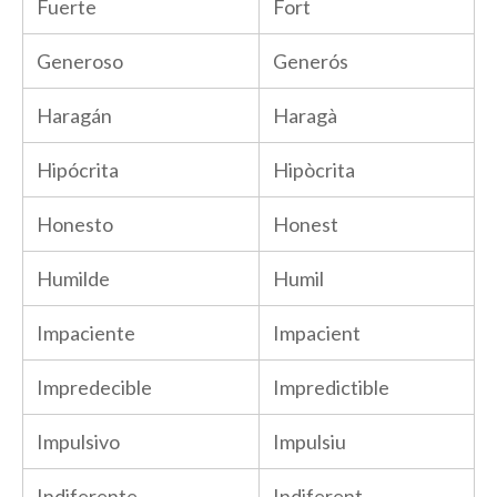
Fuerte
Fort
Generoso
Generós
Haragán
Haragà
Hipócrita
Hipòcrita
Honesto
Honest
Humilde
Humil
Impaciente
Impacient
Impredecible
Impredictible
Impulsivo
Impulsiu
Indiferente
Indiferent