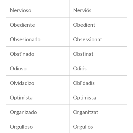
Nervioso
Nerviós
Obediente
Obedient
Obsesionado
Obsessionat
Obstinado
Obstinat
Odioso
Odiós
Olvidadizo
Oblidadís
Optimista
Optimista
Organizado
Organitzat
Orgulloso
Orgullós