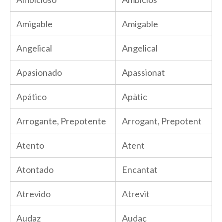
Amigable
Amigable
Angelical
Angelical
Apasionado
Apassionat
Apático
Apàtic
Arrogante, Prepotente
Arrogant, Prepotent
Atento
Atent
Atontado
Encantat
Atrevido
Atrevit
Audaz
Audaç