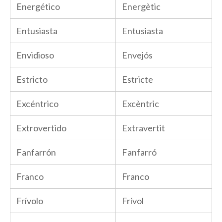
Energético
Energètic
Entusiasta
Entusiasta
Envidioso
Envejós
Estricto
Estricte
Excéntrico
Excèntric
Extrovertido
Extravertit
Fanfarrón
Fanfarró
Franco
Franco
Frívolo
Frívol