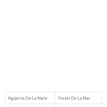
Agujeros De La Nariz
Forats De La Nas