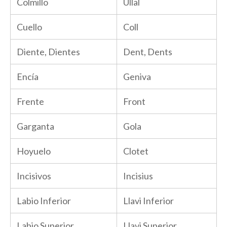
Colmillo
Ullal
Cuello
Coll
Diente, Dientes
Dent, Dents
Encía
Geniva
Frente
Front
Garganta
Gola
Hoyuelo
Clotet
Incisivos
Incisius
Labio Inferior
Llavi Inferior
Labio Superior
Llavi Superior