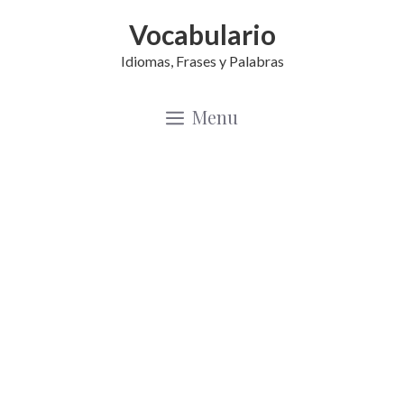
Saltar
Vocabulario
al
Idiomas, Frases y Palabras
contenido
Menu