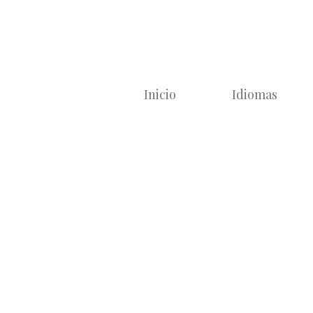
Saltar
al
contenido
Inicio
Idiomas