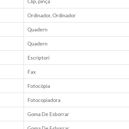
Clip, pinça
Ordinador, Ordinador
Quadern
Quadern
Escriptori
Fax
Fotocòpia
Fotocopiadora
Goma De Esborrar
Goma De Esborrar