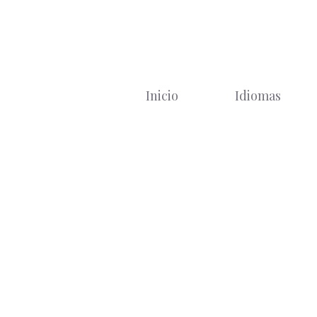
Saltar
al
contenido
Inicio
Idiomas