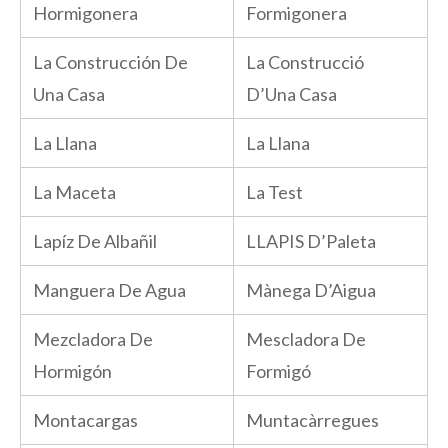
Hormigonera
Formigonera
La Construcción De
La Construcció
Una Casa
D’Una Casa
La Llana
La Llana
La Maceta
La Test
Lapíz De Albañil
LLAPIS D’Paleta
Manguera De Agua
Mànega D’Aigua
Mezcladora De
Mescladora De
Hormigón
Formigó
Montacargas
Muntacàrregues