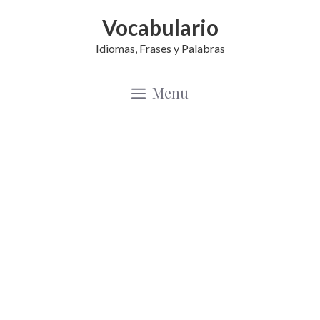
Saltar
Vocabulario
al
Idiomas, Frases y Palabras
contenido
Menu