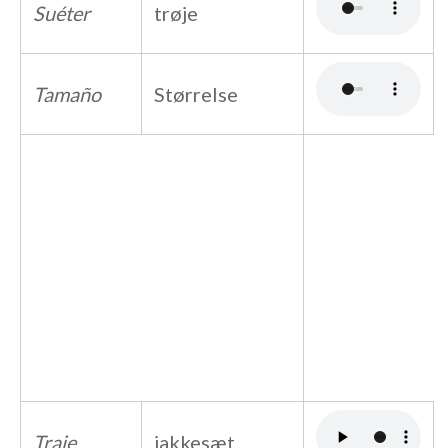
Suéter
trøje
Tamaño
Størrelse
Traje
jakkesæt