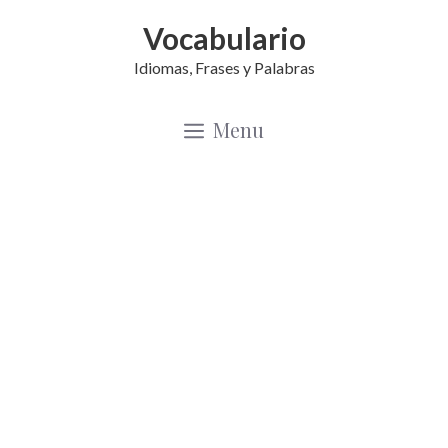
Saltar
Vocabulario
al
Idiomas, Frases y Palabras
contenido
Menu