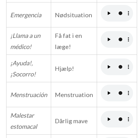
Emergencia
Nødsituation
¡Llama a un
Få fat i en
médico!
læge!
¡Ayuda!,
Hjælp!
¡Socorro!
Menstruación
Menstruation
Malestar
Dårlig mave
estomacal