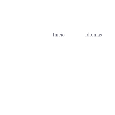
Saltar
al
contenido
Inicio
Idiomas