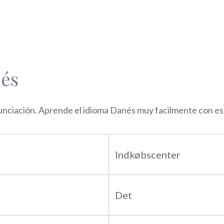
nés
nciación. Aprende el idioma Danés muy facilmente con esta
Indkøbscenter
Det