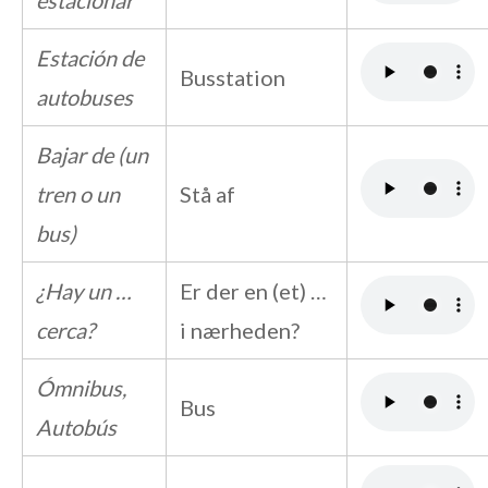
Estación de
Busstation
autobuses
Bajar de (un
tren o un
Stå af
bus)
¿Hay un …
Er der en (et) …
cerca?
i nærheden?
Ómnibus,
Bus
Autobús