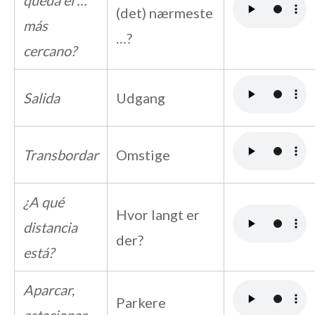
(det) nærmeste
más
…?
cercano?
Salida
Udgang
Transbordar
Omstige
¿A qué
Hvor langt er
distancia
der?
está?
Aparcar,
Parkere
estacionar