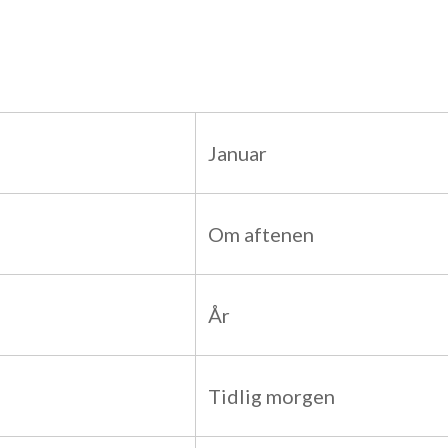
Januar
Om aftenen
År
Tidlig morgen