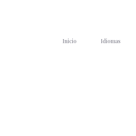
Saltar
al
contenido
Inicio
Idiomas