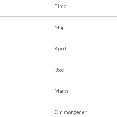
Time
Maj
April
Uge
Marts
Om morgenen