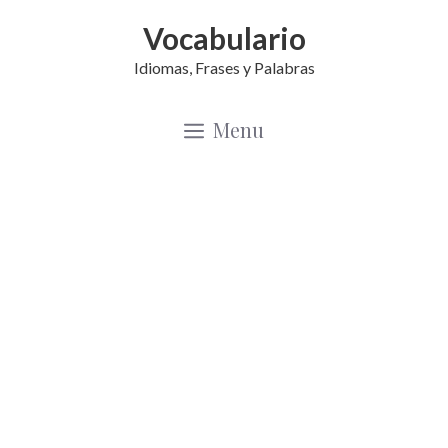
Saltar
Vocabulario
al
Idiomas, Frases y Palabras
contenido
Menu