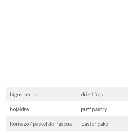
higos secos
dried figs
hojaldre
puff pastry
hornazo / pastel de Pascua
Easter cake