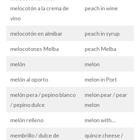
melocotón a la crema de
peach in wine
vino
melocotón en almíbar
peach in syrup
melocotones Melba
peach Melba
melón
melon
melón al oporto
melon in Port
melón pera / pepino blanco
melon pear / pear
/ pepino dulce
melon
melón relleno
melon with…
membrillo / dulce de
quince cheese /