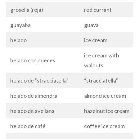
grosella (roja)
red currant
guayaba
guava
helado
ice cream
ice cream with
helado con nueces
walnuts
helado de “stracciatella”
“stracciatella”
helado de almendra
almond ice cream
helado de avellana
hazelnut ice cream
helado de café
coffee ice cream