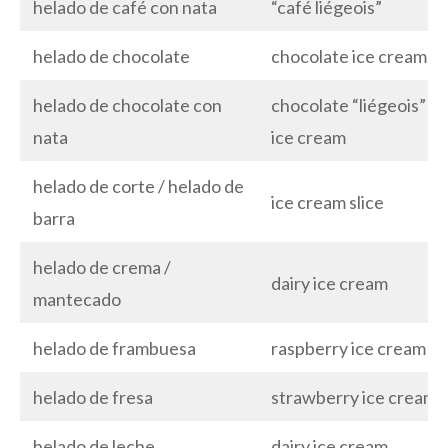
helado de café con nata
“café liégeois”
helado de chocolate
chocolate ice cream
helado de chocolate con
chocolate “liégeois”
nata
ice cream
helado de corte / helado de
ice cream slice
barra
helado de crema /
dairy ice cream
mantecado
helado de frambuesa
raspberry ice cream
helado de fresa
strawberry ice cream
helado de leche
dairy ice cream