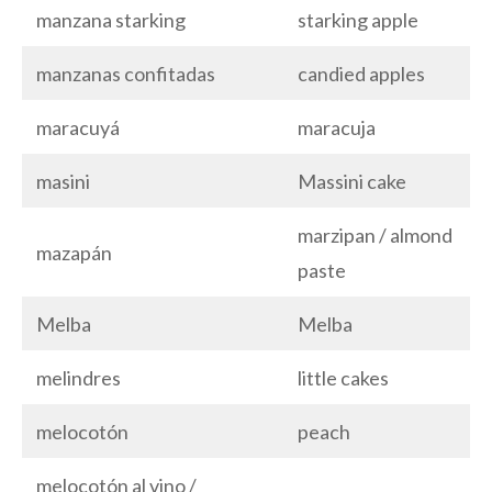
manzana starking
starking apple
manzanas confitadas
candied apples
maracuyá
maracuja
masini
Massini cake
marzipan / almond
mazapán
paste
Melba
Melba
melindres
little cakes
melocotón
peach
melocotón al vino /