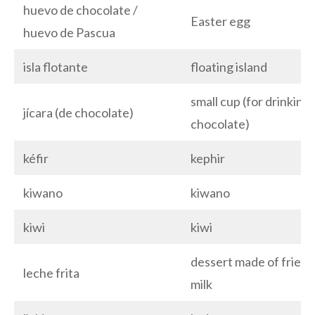
huevo de chocolate /
Easter egg
huevo de Pascua
isla flotante
floating island
small cup (for drinking
jícara (de chocolate)
chocolate)
kéfir
kephir
kiwano
kiwano
kiwi
kiwi
dessert made of fried
leche frita
milk