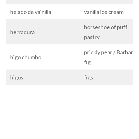
helado de vainilla
vanilla ice cream
horseshoe of puff
herradura
pastry
prickly pear / Barbary
higo chumbo
fig
higos
figs