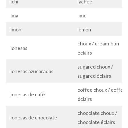
lichi
lychee
lima
lime
limón
lemon
choux / cream-bun
lionesas
éclairs
sugared choux /
lionesas azucaradas
sugared éclairs
coffee choux / coffee
lionesas de café
éclairs
chocolate choux /
lionesas de chocolate
chocolate éclairs