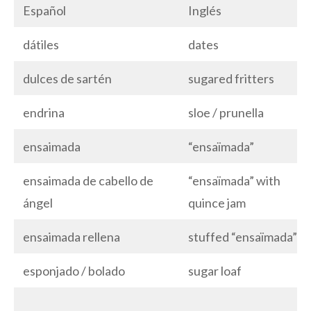
Español
Inglés
dátiles
dates
dulces de sartén
sugared fritters
endrina
sloe / prunella
ensaimada
“ensaïmada”
ensaimada de cabello de
“ensaïmada” with
ángel
quince jam
ensaimada rellena
stuffed “ensaïmada”
esponjado / bolado
sugar loaf