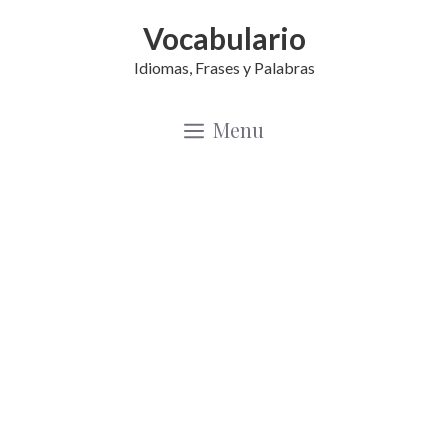
Saltar
Vocabulario
al
Idiomas, Frases y Palabras
contenido
Menu