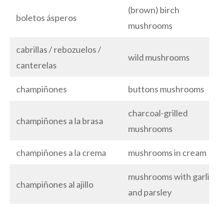
(brown) birch
boletos ásperos
mushrooms
cabrillas / rebozuelos /
wild mushrooms
canterelas
champiñones
buttons mushrooms
charcoal-grilled
champiñones a la brasa
mushrooms
champiñones a la crema
mushrooms in cream
mushrooms with garlic
champiñones al ajillo
and parsley