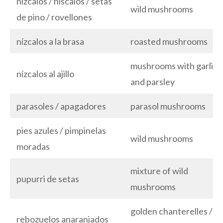
nízcalos / níscalos / setas
wild mushrooms
de pino / rovellones
nízcalos a la brasa
roasted mushrooms
mushrooms with garlic
nízcalos al ajillo
and parsley
parasoles / apagadores
parasol mushrooms
pies azules / pimpinelas
wild mushrooms
moradas
mixture of wild
pupurri de setas
mushrooms
golden chanterelles /
rebozuelos anaranjados