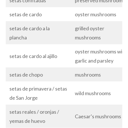
setas confitadas
preserved mushrooms
setas de cardo
oyster mushrooms
setas de cardo a la
grilled oyster
plancha
mushrooms
oyster mushrooms with
setas de cardo al ajillo
garlic and parsley
setas de chopo
mushrooms
setas de primavera / setas
wild mushrooms
de San Jorge
setas reales / oronjas /
Caesar’s mushrooms
yemas de huevo