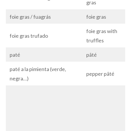
gras
foie gras / fuagrás
foie gras
foie gras with
foie gras trufado
truffles
paté
pâté
paté a la pimienta (verde,
pepper pâté
negra…)