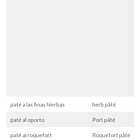
paté a las finas hierbas
herb pâté
paté al oporto
Port pâté
paté al roquefort
Roquefort pâté