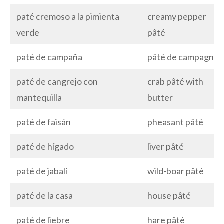
paté cremoso a la pimienta
creamy pepper
verde
pâté
paté de campaña
pâté de campagne
paté de cangrejo con
crab pâté with
mantequilla
butter
paté de faisán
pheasant pâté
paté de hígado
liver pâté
paté de jabalí
wild-boar pâté
paté de la casa
house pâté
paté de liebre
hare pâté