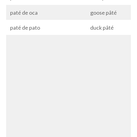
paté de oca
goose pâté
paté de pato
duck pâté