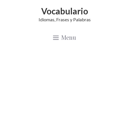
Saltar
Vocabulario
al
Idiomas, Frases y Palabras
contenido
Menu