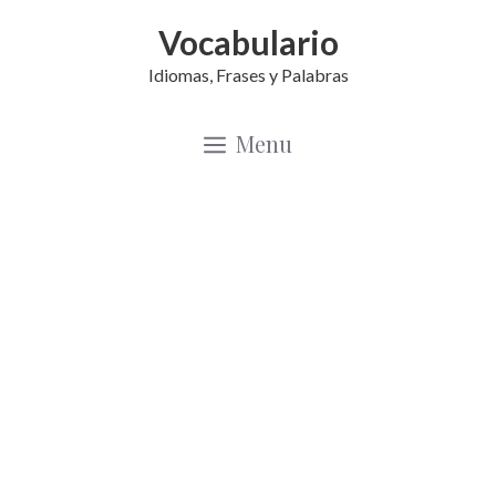
Saltar
Vocabulario
al
Idiomas, Frases y Palabras
contenido
Menu