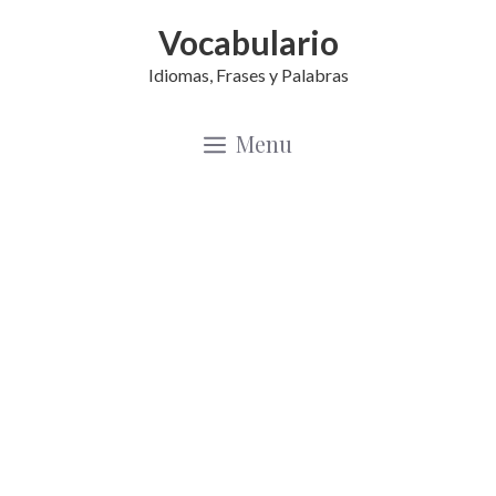
Saltar
Vocabulario
al
Idiomas, Frases y Palabras
contenido
Menu