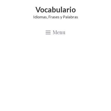
Saltar
Vocabulario
al
Idiomas, Frases y Palabras
contenido
Menu