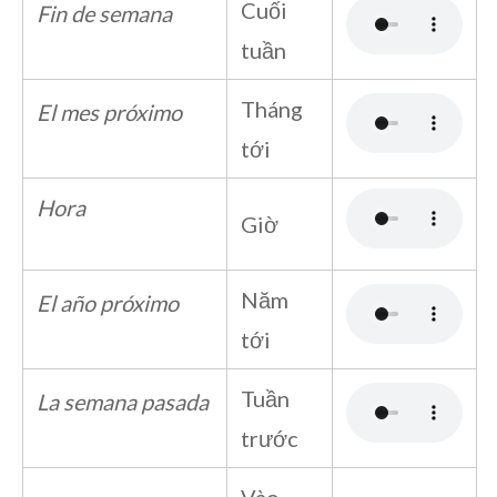
Cuối
Fin de semana
tuần
Tháng
El mes próximo
tới
Hora
Giờ
Năm
El año próximo
tới
Tuần
La semana pasada
trước