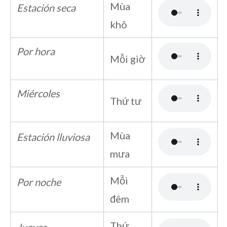
Mùa
Estación seca
khô
Por hora
Mỗi giờ
Miércoles
Thứ tư
Mùa
Estación lluviosa
mưa
Mỗi
Por noche
đêm
Thứ