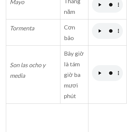
Tháng
Mayo
năm
Cơn
Tormenta
bão
Bây giờ
là tám
Son las ocho y
giờ ba
media
mươi
phút