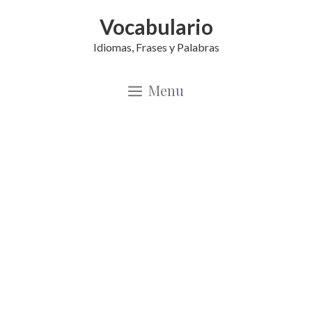
Saltar
Vocabulario
al
Idiomas, Frases y Palabras
contenido
Menu