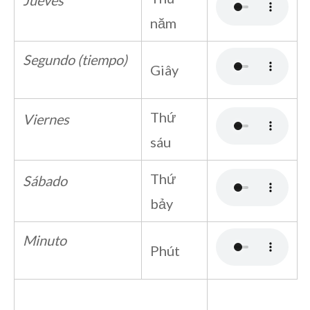
Jueves
năm
Segundo (tiempo)
Giây
Thứ
Viernes
sáu
Thứ
Sábado
bảy
Minuto
Phút