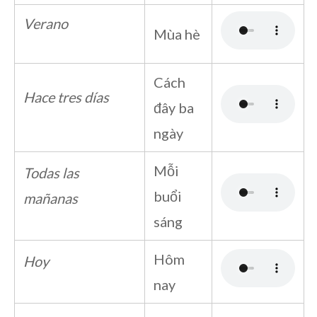
Verano
Mùa hè
Cách
Hace tres días
đây ba
ngày
Mỗi
Todas las
buổi
mañanas
sáng
Hôm
Hoy
nay