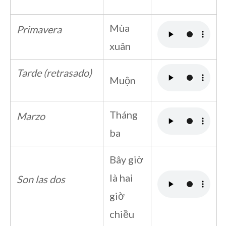
Mùa
Primavera
xuân
Tarde (retrasado)
Muộn
Tháng
Marzo
ba
Bây giờ
là hai
Son las dos
giờ
chiều