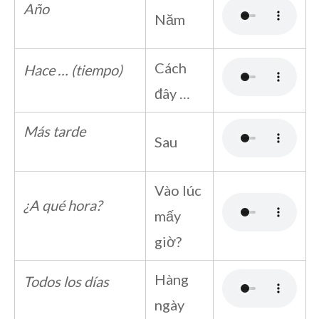
Año
Năm
Cách
Hace … (tiempo)
đây …
Más tarde
Sau
Vào lúc
¿A qué hora?
mấy
giờ?
Hàng
Todos los días
ngày