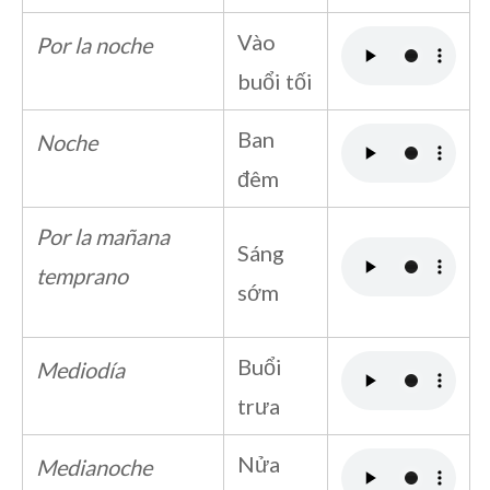
Vào
Por la noche
buổi tối
Ban
Noche
đêm
Por la mañana
Sáng
temprano
sớm
Buổi
Mediodía
trưa
Nửa
Medianoche