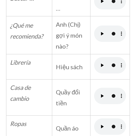
…
Anh (Chị)
¿Qué me
gợi ý món
recomienda?
nào?
Librería
Hiệu sách
Casa de
Quầy đổi
cambio
tiền
Ropas
Quần áo