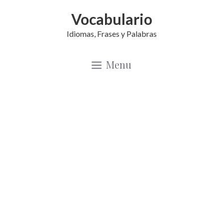
Saltar
Vocabulario
al
Idiomas, Frases y Palabras
contenido
Menu