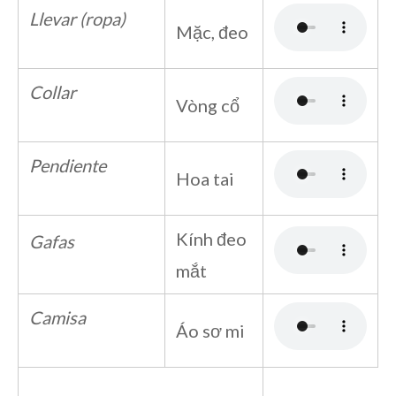
Llevar (ropa)
Mặc, đeo
Collar
Vòng cổ
Pendiente
Hoa tai
Kính đeo
Gafas
mắt
Camisa
Áo sơ mi