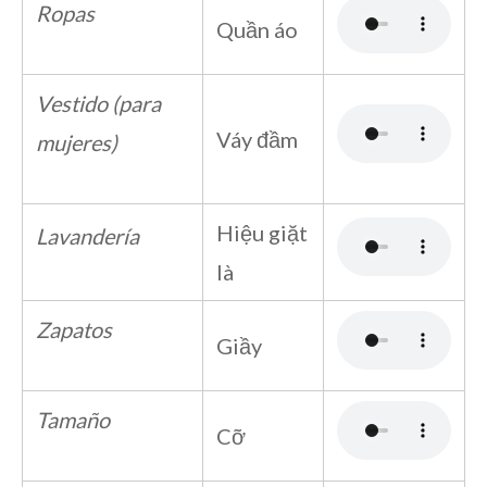
Ropas
Quần áo
Vestido (para
Váy đầm
mujeres)
Hiệu giặt
Lavandería
là
Zapatos
Giầy
Tamaño
Cỡ