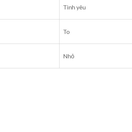
Tình yêu
To
Nhỏ