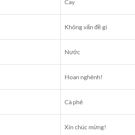
Cay
Không vấn đề gì
Nước
Hoan nghênh!
Cà phê
Xin chúc mừng!