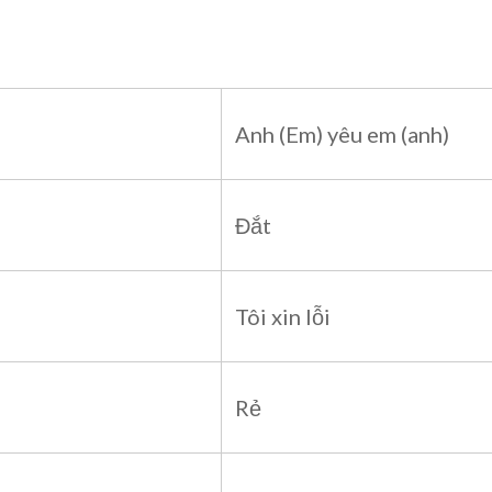
Anh (Em) yêu em (anh)
Đắt
Tôi xin lỗi
Rẻ