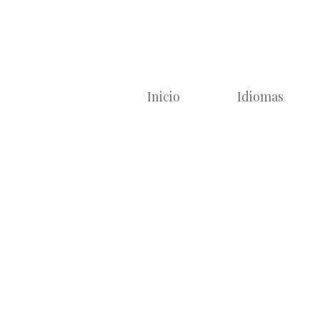
Saltar
al
contenido
Inicio
Idiomas