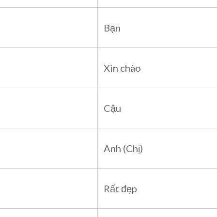
Bạn
Xin chào
Cậu
Anh (Chị)
Rất đẹp