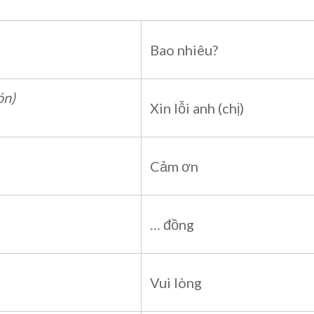
Bao nhiêu?
ón)
Xin lỗi anh (chị)
Cảm ơn
… đồng
Vui lòng