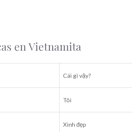
cas en Vietnamita
Cái gì vậy?
Tôi
Xinh đẹp