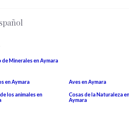
spañol
A
o de Minerales en Aymara
os en Aymara
Aves en Aymara
de los animales en
Cosas de la Naturaleza e
a
Aymara