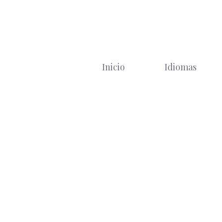
Saltar
al
contenido
Inicio
Idiomas