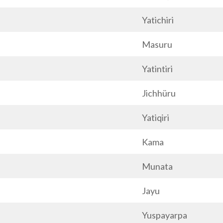
Yatichiri
Masuru
Yatintiri
Jichhüru
Yatiqiri
Kama
Munata
Jayu
Yuspayarpa