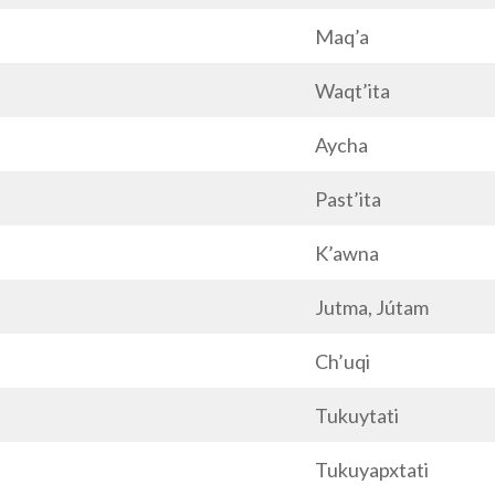
Maq’a
Waqt’ita
Aycha
Past’ita
K’awna
Jutma, Jútam
Ch’uqi
Tukuytati
Tukuyapxtati