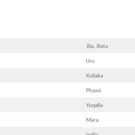
Jila, Jilata
Uru
Kullaka
Phaxsi
Yuqalla
Mara
Imilla