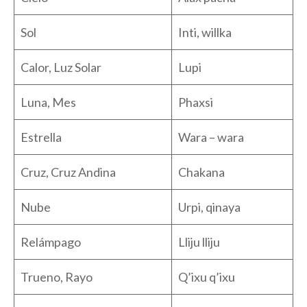
Sol
Inti, willka
Calor, Luz Solar
Lupi
Luna, Mes
Phaxsi
Estrella
Wara – wara
Cruz, Cruz Andina
Chakana
Nube
Urpi, qinaya
Relámpago
Lliju lliju
Trueno, Rayo
Q’ixu q’ixu