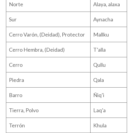
Norte
Alaya, alaxa
Sur
Aynacha
Cerro Varón, (Deidad), Protector
Mallku
Cerro Hembra, (Deidad)
T’alla
Cerro
Qullu
Piedra
Qala
Barro
Ñiq’i
Tierra, Polvo
Laq’a
Terrón
Khula