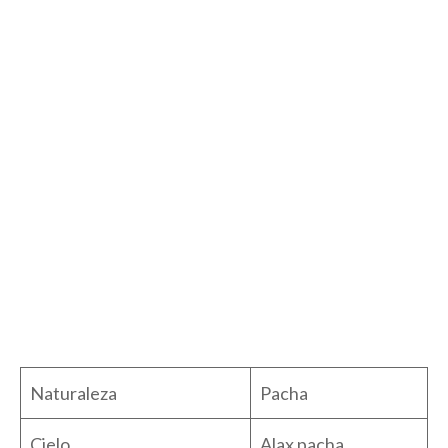
Naturaleza
Pacha
Cielo
Alax pacha