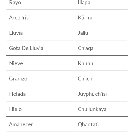
Rayo
Illapa
Arco Iris
Kürmi
Lluvia
Jallu
Gota De Lluvia
Ch’aqa
Nieve
Khunu
Granizo
Chijchi
Helada
Juyphi, ch’isi
Hielo
Chullunkaya
Amanecer
Qhantati