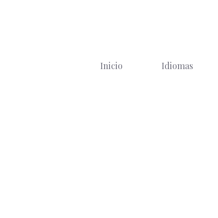
Saltar
al
contenido
Inicio
Idiomas