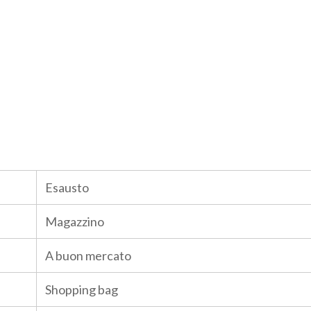
Esausto
Magazzino
A buon mercato
Shopping bag