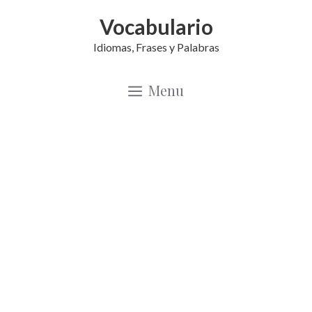
Saltar
Vocabulario
al
Idiomas, Frases y Palabras
contenido
Menu