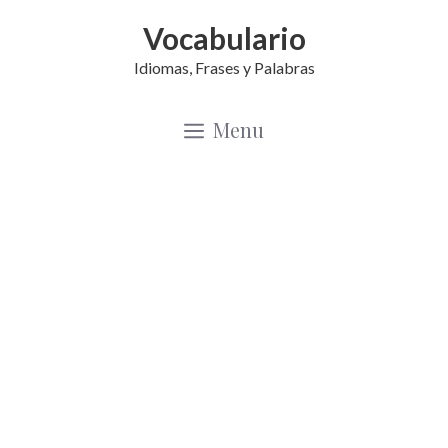
Saltar
Vocabulario
al
Idiomas, Frases y Palabras
contenido
Menu