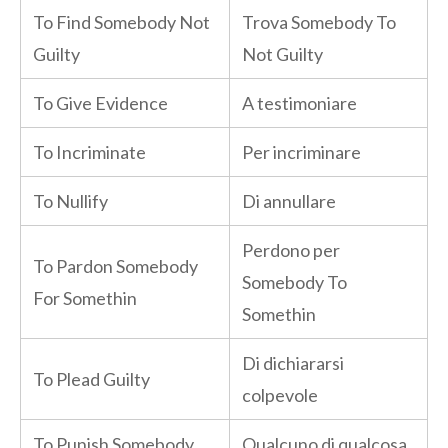
To Find Somebody Not
Trova Somebody To
Guilty
Not Guilty
To Give Evidence
A testimoniare
To Incriminate
Per incriminare
To Nullify
Di annullare
Perdono per
To Pardon Somebody
Somebody To
For Somethin
Somethin
Di dichiararsi
To Plead Guilty
colpevole
To Punish Somebody
Qualcuno di qualcosa