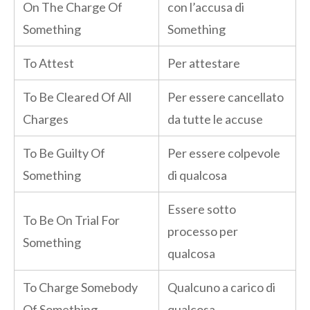
On The Charge Of
con l’accusa di
Something
Something
To Attest
Per attestare
To Be Cleared Of All
Per essere cancellato
Charges
da tutte le accuse
To Be Guilty Of
Per essere colpevole
Something
di qualcosa
Essere sotto
To Be On Trial For
processo per
Something
qualcosa
To Charge Somebody
Qualcuno a carico di
Of Something
qualcosa