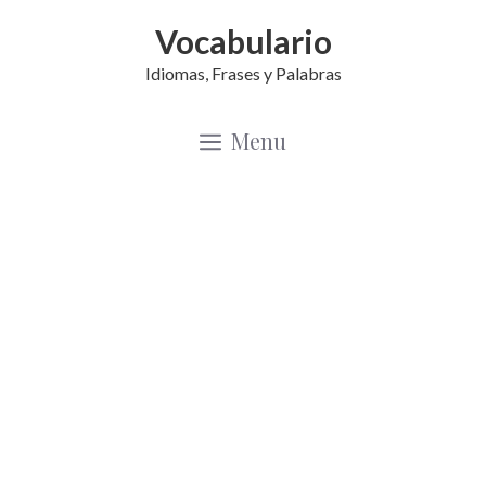
Saltar
Vocabulario
al
Idiomas, Frases y Palabras
contenido
Menu