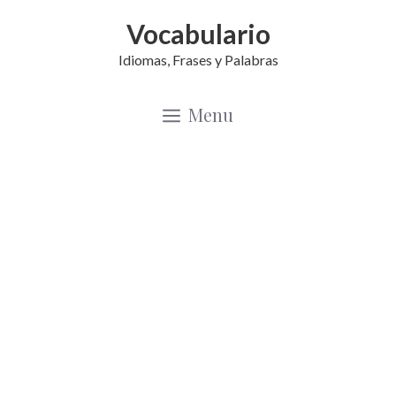
Saltar
Vocabulario
al
Idiomas, Frases y Palabras
contenido
Menu