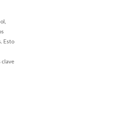
ol,
os
. Esto
s clave