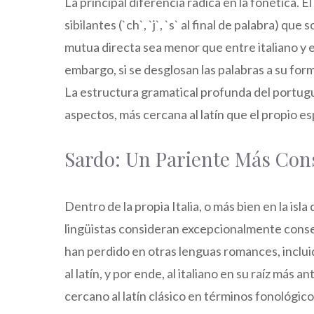
La principal diferencia radica en la fonética. 
sibilantes (`ch`, `j`, `s` al final de palabra) que
mutua directa sea menor que entre italiano y e
embargo, si se desglosan las palabras a su forma
La estructura gramatical profunda del portug
aspectos, más cercana al latín que el propio esp
Sardo: Un Pariente Más Con
Dentro de la propia Italia, o más bien en la is
lingüistas consideran excepcionalmente conse
han perdido en otras lenguas romances, incluid
al latín, y por ende, al italiano en su raíz má
cercano al latín clásico en términos fonológico