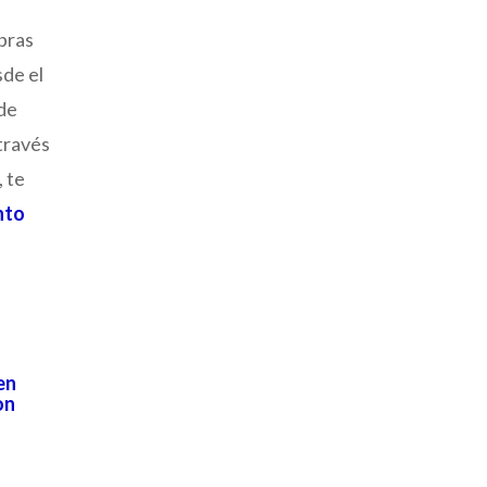
bras
sde el
 de
través
, te
nto
en
on