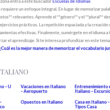
u zona entra a este buscador
Escuelas de Idiomas
 requiere un enfoque integral. En lugar de memorizar pala
extos** relevantes. Aprende el **género** y el **plural** de
ejercicios prácticos. La repetición espaciada y la creación
amientas efectivas. Finalmente, sumérgete en el idioma a 
rzar el aprendizaje. Si te interesa profundizar en este tema
¿Cuál es la mejor manera de memorizar el vocabulario ju
 ITALIANO
no – U
Vacaciones en Italiano
Entrenenimiento 
– Aeropuerto
Italiano – Excursi
–
Opuestos en Italiano
Casa en Italiano –
ico
Tipos Casa