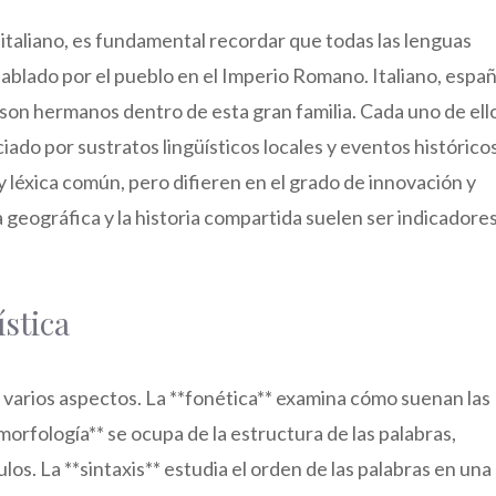
 italiano, es fundamental recordar que todas las lenguas
hablado por el pueblo en el Imperio Romano. Italiano, españ
 son hermanos dentro de esta gran familia. Cada uno de ell
do por sustratos lingüísticos locales y eventos históricos
 léxica común, pero difieren en el grado de innovación y
a geográfica y la historia compartida suelen ser indicadore
ística
 varios aspectos. La **fonética** examina cómo suenan las
morfología** se ocupa de la estructura de las palabras,
los. La **sintaxis** estudia el orden de las palabras en una