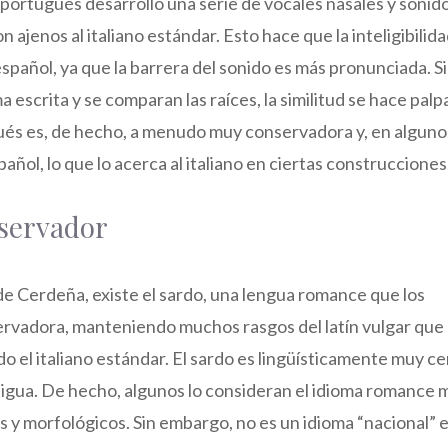
El portugués desarrolló una serie de vocales nasales y sonid
 son ajenos al italiano estándar. Esto hace que la inteligibilid
spañol, ya que la barrera del sonido es más pronunciada. S
 escrita y se comparan las raíces, la similitud se hace palp
ués es, de hecho, a menudo muy conservadora y, en alguno
añol, lo que lo acerca al italiano en ciertas construcciones
servador
la de Cerdeña, existe el sardo, una lengua romance que los
rvadora, manteniendo muchos rasgos del latín vulgar que
o el italiano estándar. El sardo es lingüísticamente muy c
s antigua. De hecho, algunos lo consideran el idioma romance 
s y morfológicos. Sin embargo, no es un idioma “nacional” e