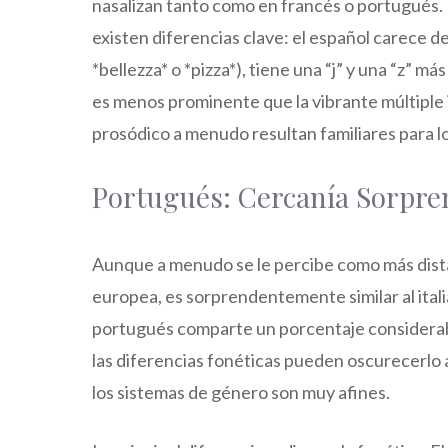
nasalizan tanto como en francés o portugués. Es
existen diferencias clave: el español carece d
*bellezza* o *pizza*), tiene una “j” y una “z” má
es menos prominente que la vibrante múltiple it
prosódico a menudo resultan familiares para lo
Portugués: Cercanía Sorpre
Aunque a menudo se le percibe como más dista
europea, es sorprendentemente similar al itali
portugués comparte un porcentaje considerabl
las diferencias fonéticas pueden oscurecerlo 
los sistemas de género son muy afines.