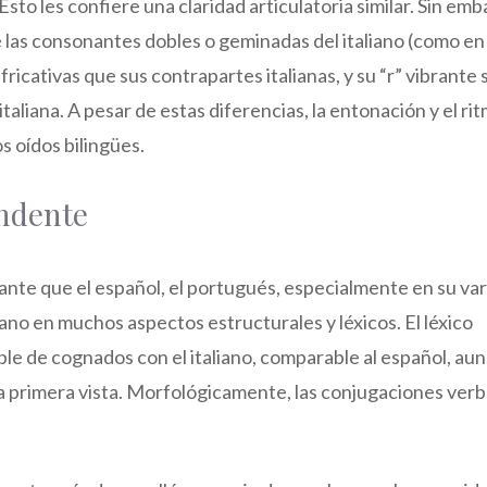
to les confiere una claridad articulatoria similar. Sin emb
e las consonantes dobles o geminadas del italiano (como en
s fricativas que sus contrapartes italianas, y su “r” vibrante
aliana. A pesar de estas diferencias, la entonación y el ri
s oídos bilingües.
ndente
nte que el español, el portugués, especialmente en su va
ano en muchos aspectos estructurales y léxicos. El léxico
e de cognados con el italiano, comparable al español, au
a primera vista. Morfológicamente, las conjugaciones verb