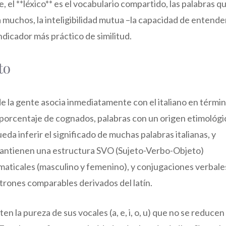
, el **léxico** es el vocabulario compartido, las palabras q
 muchos, la inteligibilidad mutua –la capacidad de entende
ndicador más práctico de similitud.
to
 de la gente asocia inmediatamente con el italiano en térmi
mo porcentaje de cognados, palabras con un origen etimológi
a inferir el significado de muchas palabras italianas, y
antienen una estructura SVO (Sujeto-Verbo-Objeto)
aticales (masculino y femenino), y conjugaciones verbale
trones comparables derivados del latín.
n la pureza de sus vocales (a, e, i, o, u) que no se reducen 