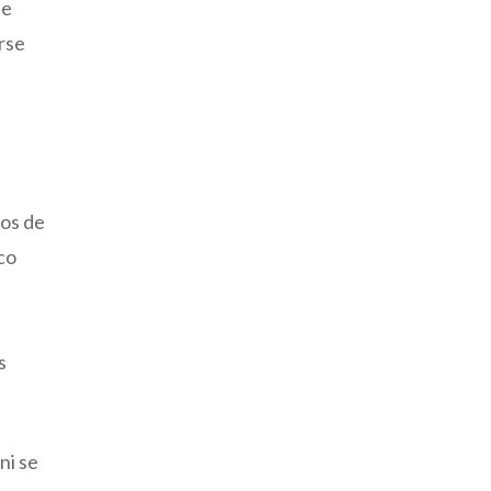
ue
rse
nos de
co
s
ni se