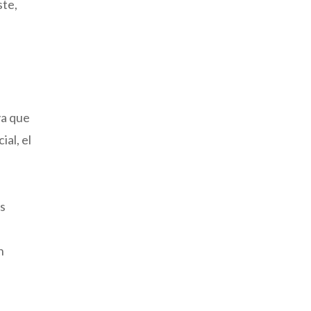
ste,
ya que
ial, el
as
n