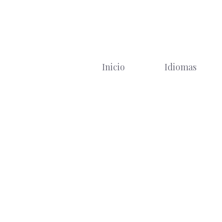
Saltar
al
contenido
Inicio
Idiomas