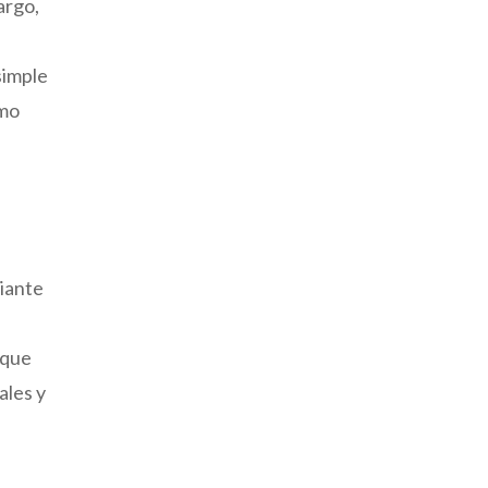
argo,
 simple
tmo
riante
nque
ales y