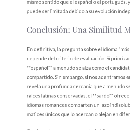
mismo sentido que el español o el portugués, y s
puede ser limitada debido a su evolución inde
Conclusión: Una Similitud M
En definitiva, la pregunta sobre el idioma “más 
depende del criterio de evaluación. Si priorizam
**español** a menudo se alza como el candidato
compartido. Sin embargo, si nos adentramos en 
revela una profunda cercanía que a menudo se
raíces latinas conservadas, el **sardo** ofrece
idiomas romances comparten un lazo indisoluble
matices únicos que lo acercan o alejan en dif