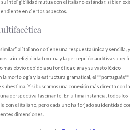
u inteligibilidad mutua con el italiano estándar, si bien exi
pendiente en ciertos aspectos.
ultifacética
similar” al italiano no tiene una respuesta única y sencilla, 
os la inteligibilidad mutua y la percepción auditiva superfic
 más obvio debido a su fonética clara y su vasto léxico
la morfología y la estructura gramatical, el **portugués**
 subestima. Y si buscamos una conexión más directa con l
 una perspectiva fascinante. En última instancia, todos los
 con el italiano, pero cada uno ha forjado su identidad co
erentes dimensiones.