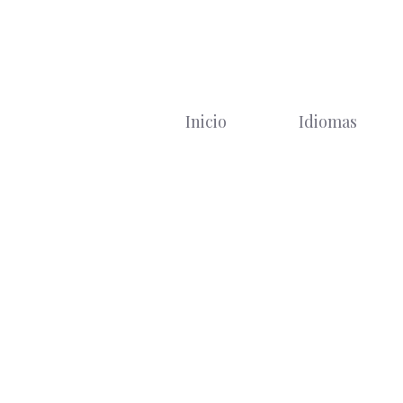
Saltar
al
contenido
Inicio
Idiomas