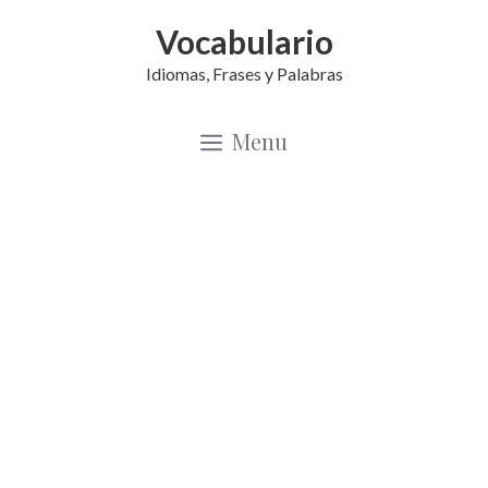
Saltar
Vocabulario
al
Idiomas, Frases y Palabras
contenido
Menu