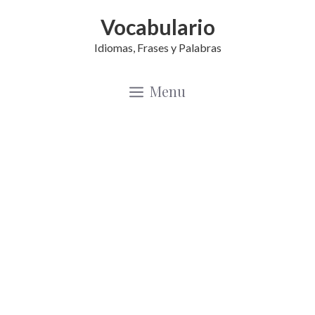
Saltar
Vocabulario
al
Idiomas, Frases y Palabras
contenido
Menu