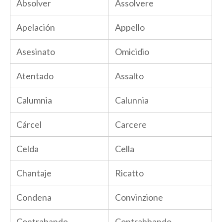
Absolver
Assolvere
Apelación
Appello
Asesinato
Omicidio
Atentado
Assalto
Calumnia
Calunnia
Cárcel
Carcere
Celda
Cella
Chantaje
Ricatto
Condena
Convinzione
Contrabando
Contrabbando