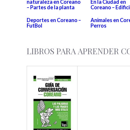
naturaleza en Coreano
En la Ciudad en
– Partes de la planta
Coreano – Edific
Deportes en Coreano –
Animales en Cor
FutBol
Perros
LIBROS PARA APRENDER 