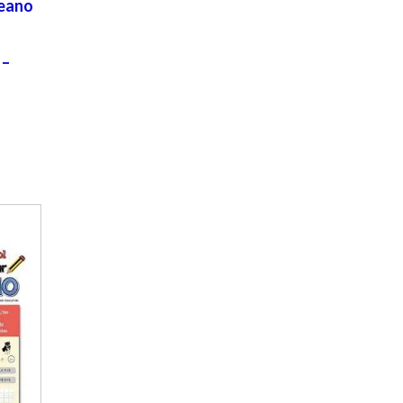
reano
 –