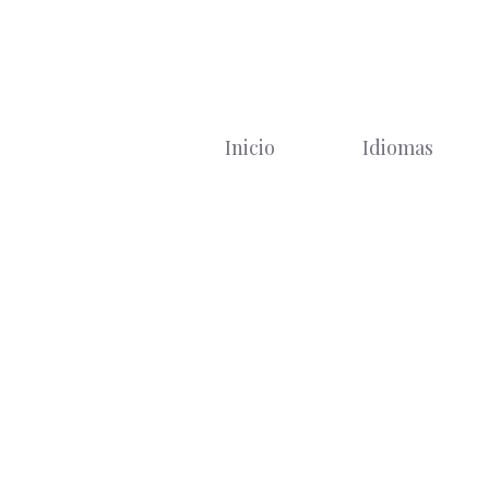
Saltar
al
contenido
Inicio
Idiomas