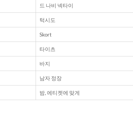
드 나비 넥타이
턱시도
Skort
타이츠
바지
남자 정장
밤, 에티켓에 맞게