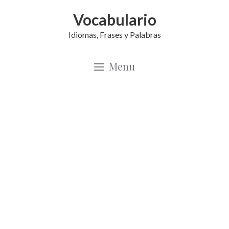
Saltar
Vocabulario
al
Idiomas, Frases y Palabras
contenido
Menu