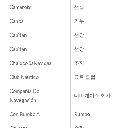
Camarote
선실
Canoa
카누
Capitán
선장
Capitán
선장
Chaleco Salvavidas
조끼
Club Náutico
요트 클럽
Compañía De
네비게이션 회사
Navegación
Con Rumbo A
Rumbo
Crucero
순항