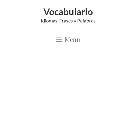
Saltar
Vocabulario
al
Idiomas, Frases y Palabras
contenido
Menu