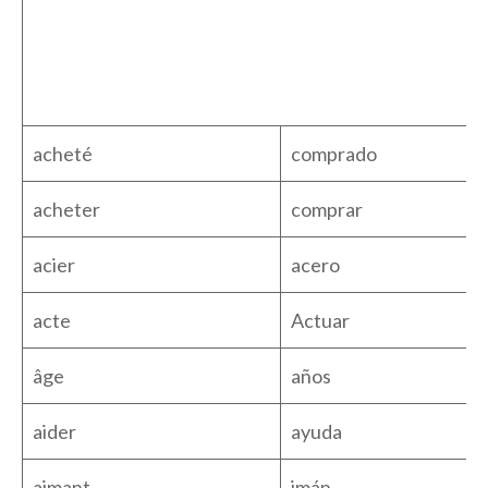
acheté
comprado
acheter
comprar
acier
acero
acte
Actuar
âge
años
aider
ayuda
aimant
imán