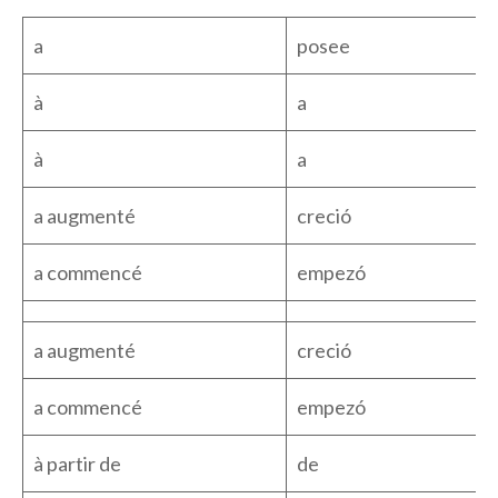
a
posee
à
a
à
a
a augmenté
creció
a commencé
empezó
a augmenté
creció
a commencé
empezó
à partir de
de