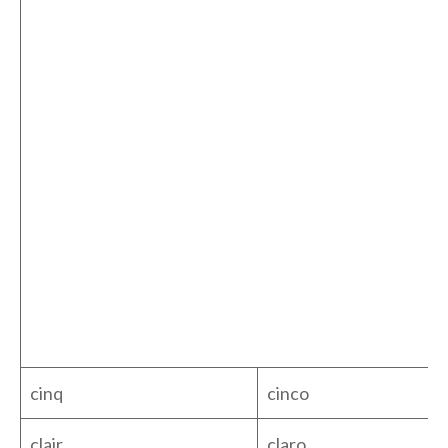
cinq
cinco
clair
claro