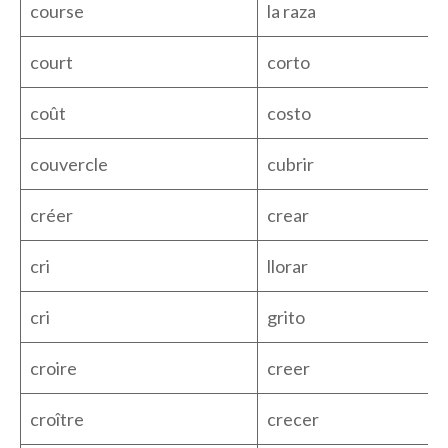
course
la raza
court
corto
coût
costo
couvercle
cubrir
créer
crear
cri
llorar
cri
grito
croire
creer
croître
crecer