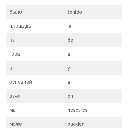
было
tenido
площадь
la
из
de
гора
a
и
y
основной
a
взял
en
мы
nosotros
может
pueden