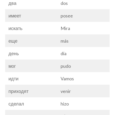
два
dos
имеет
posee
искать
Mira
еще
más
день
día
мог
pudo
идти
Vamos
приходят
venir
сделал
hizo