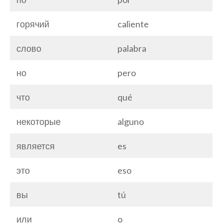
горячий
caliente
слово
palabra
но
pero
что
qué
некоторые
alguno
является
es
это
eso
вы
tú
или
o