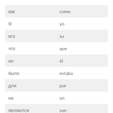
как
como
Я
yo
его
su
что
que
он
él
было
estaba
для
por
на
en
являются
son