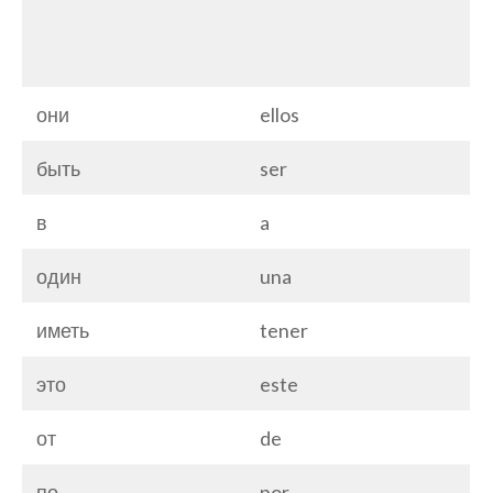
они
ellos
быть
ser
в
a
один
una
иметь
tener
это
este
от
de
по
por