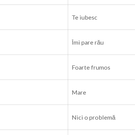
Te iubesc
Îmi pare rău
Foarte frumos
Mare
Nici o problemă