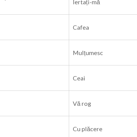
Iertați-mă
Cafea
Mulțumesc
Ceai
Vă rog
Cu plăcere