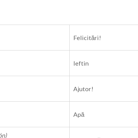
Felicitări!
Ieftin
Ajutor!
Apă
ón)