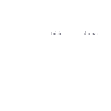
Saltar
al
contenido
Inicio
Idiomas