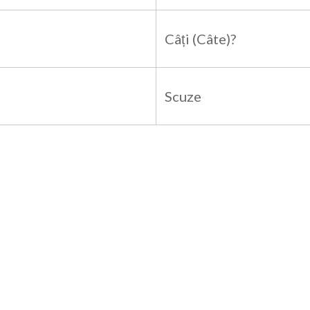
Câți (Câte)?
Scuze