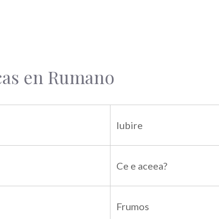
icas en Rumano
Iubire
Ce e aceea?
Frumos