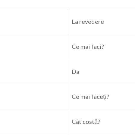
La revedere
Ce mai faci?
Da
Ce mai faceți?
Cât costă?