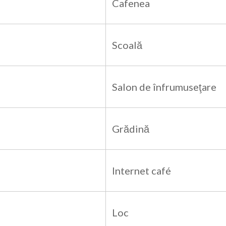
Cafenea
Scoală
Salon de înfrumuseţare
Grădină
Internet café
Loc