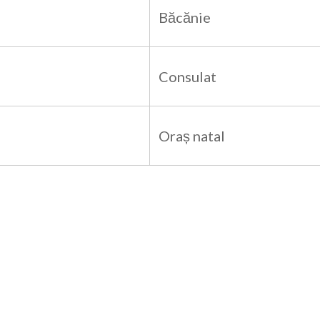
Băcănie
Consulat
Oraș natal