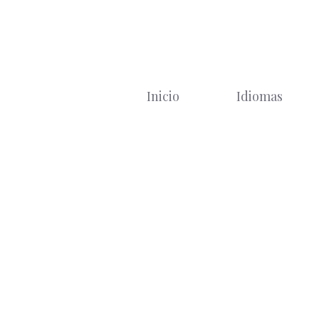
Saltar
al
contenido
Inicio
Idiomas