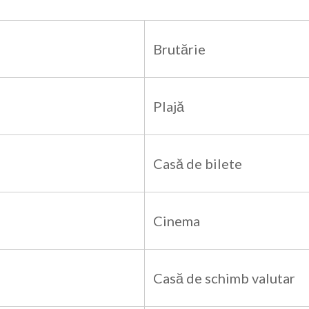
Brutărie
Plajă
Casă de bilete
Cinema
Casă de schimb valutar