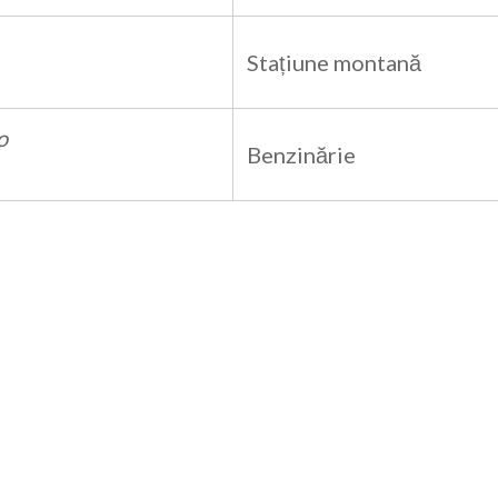
Stațiune montană
o
Benzinărie