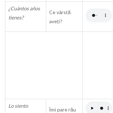
¿Cuántos años
Ce vârstă
tienes?
aveți?
Lo siento
Îmi pare rău