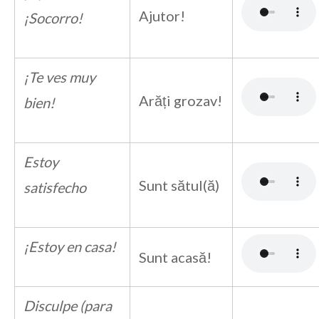
Ajutor!
¡Socorro!
¡Te ves muy
Arăți grozav!
bien!
Estoy
Sunt sătul(ă)
satisfecho
¡Estoy en casa!
Sunt acasă!
Disculpe (para