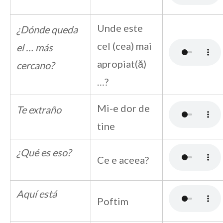
Unde este
¿Dónde queda
cel (cea) mai
el … más
apropiat(ă)
cercano?
…?
Mi-e dor de
Te extraño
tine
¿Qué es eso?
Ce e aceea?
Aquí está
Poftim