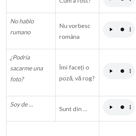
Cum a fost?
No hablo
Nu vorbesc
rumano
româna
¿Podría
Îmi faceți o
sacarme una
poză, vă rog?
foto?
Soy de …
Sunt din …