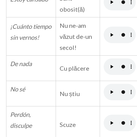
obosit(ă)
Nu ne-am
¡Cuánto tiempo
văzut de-un
sin vernos!
secol!
De nada
Cu plăcere
No sé
Nu știu
Perdón,
Scuze
disculpe