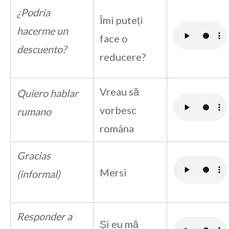
¿Podría
Îmi puteți
hacerme un
face o
descuento?
reducere?
Vreau să
Quiero hablar
vorbesc
rumano
româna
Gracias
Mersi
(informal)
Responder a
Și eu mă