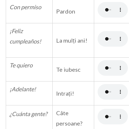
Con permiso
Pardon
¡Feliz
La mulți ani!
cumpleaños!
Te quiero
Te iubesc
¡Adelante!
Intrați!
Câte
¿Cuánta gente?
persoane?