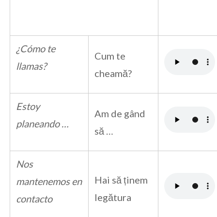
¿Cómo te
Cum te
llamas?
cheamă?
Estoy
Am de gând
planeando …
să …
Nos
Hai să ținem
mantenemos en
legătura
contacto