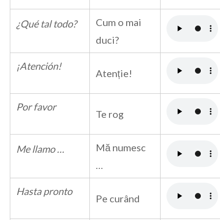
Cum o mai
¿Qué tal todo?
duci?
¡Atención!
Atenție!
Por favor
Te rog
Mă numesc
Me llamo …
…
Hasta pronto
Pe curând