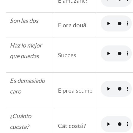
E amuzant!
Son las dos
E ora două
Haz lo mejor
Succes
que puedas
Es demasiado
E prea scump
caro
¿Cuánto
Cât costă?
cuesta?