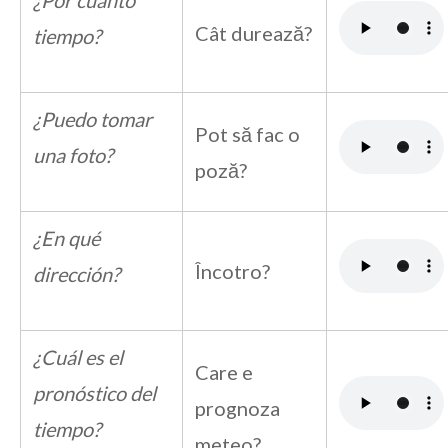
¿Por cuánto
Cât durează?
tiempo?
¿Puedo tomar
Pot să fac o
una foto?
poză?
¿En qué
Încotro?
dirección?
¿Cuál es el
Care e
pronóstico del
prognoza
tiempo?
meteo?