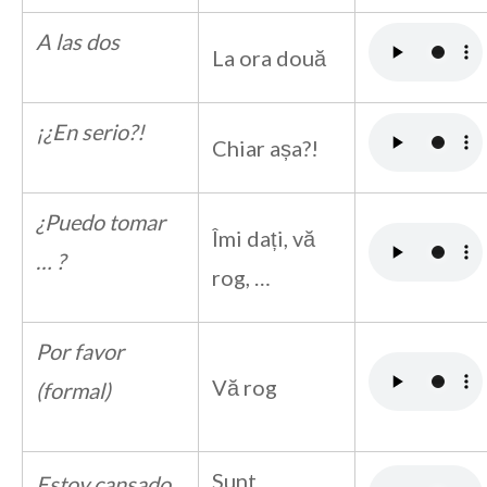
A las dos
La ora două
¡¿En serio?!
Chiar așa?!
¿Puedo tomar
Îmi dați, vă
… ?
rog, …
Por favor
Vă rog
(formal)
Sunt
Estoy cansado