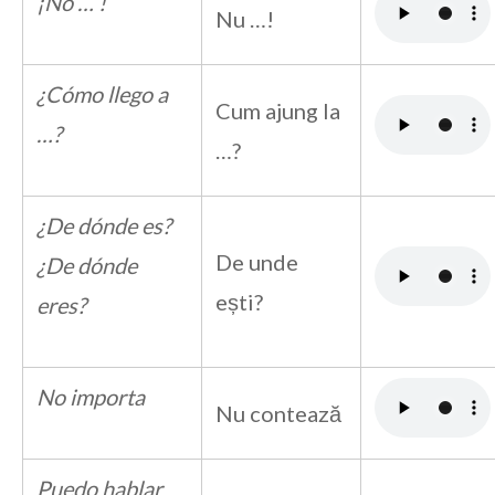
¡No … !
Nu …!
¿Cómo llego a
Cum ajung la
…?
…?
¿De dónde es?
De unde
¿De dónde
ești?
eres?
No importa
Nu contează
Puedo hablar