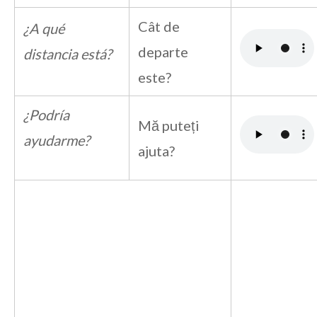
Cât de
¿A qué
departe
distancia está?
este?
¿Podría
Mă puteți
ayudarme?
ajuta?