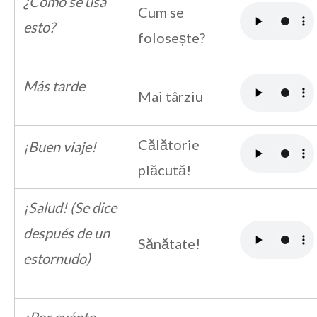
¿Cómo se usa
Cum se
esto?
folosește?
Más tarde
Mai târziu
Călătorie
¡Buen viaje!
plăcută!
¡Salud! (Se dice
después de un
Sănătate!
estornudo)