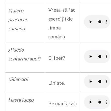
Vreau să fac
Quiero
exerciții de
practicar
limba
rumano
română
¿Puedo
E liber?
sentarme aquí?
¡Silencio!
Liniște!
Hasta luego
Pe mai târziu