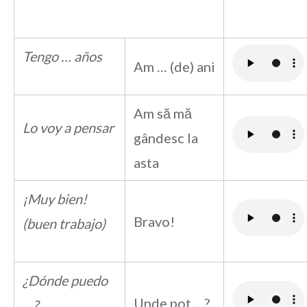
Tengo … años
Am … (de) ani
Am să mă
Lo voy a pensar
gândesc la
asta
¡Muy bien!
Bravo!
(buen trabajo)
¿Dónde puedo
Unde pot …?
…?