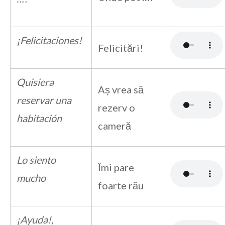
¡Felicitaciones!
Felicitări!
Quisiera
Aș vrea să
reservar una
rezerv o
habitación
cameră
Lo siento
Îmi pare
mucho
foarte rău
¡Ayuda!,