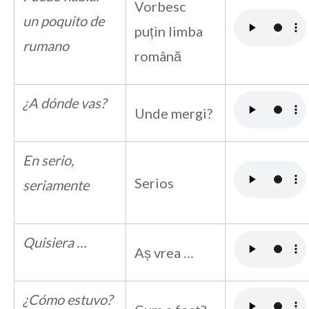
Vorbesc
un poquito de
puțin limba
rumano
română
¿A dónde vas?
Unde mergi?
En serio,
Serios
seriamente
Quisiera …
Aș vrea …
¿Cómo estuvo?