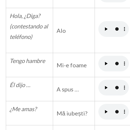
Hola, ¿Diga?
(contestando al
Alo
teléfono)
Tengo hambre
Mi-e foame
Él dijo …
A spus …
¿Me amas?
Mă iubești?