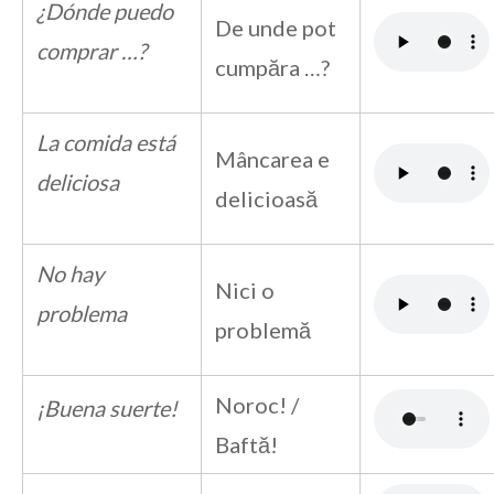
¿Dónde puedo
De unde pot
comprar …?
cumpăra …?
La comida está
Mâncarea e
deliciosa
delicioasă
No hay
Nici o
problema
problemă
Noroc! /
¡Buena suerte!
Baftă!