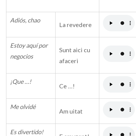
Adiós, chao
La revedere
Estoy aquí por
Sunt aici cu
negocios
afaceri
¡Que …!
Ce …!
Me olvidé
Am uitat
Es divertido!