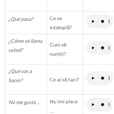
Ce se
¿Qué pasa?
întâmplă?
¿Cómo se llama
Cum vă
usted?
numiți?
¿Qué vas a
Ce ai să faci?
hacer?
Nu îmi place
No me gusta …
…