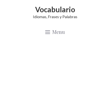
Saltar
Vocabulario
al
Idiomas, Frases y Palabras
contenido
Menu