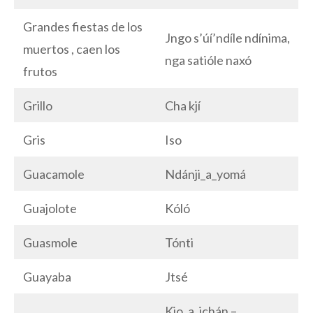
Grandes fiestas de los
Jngo s’úí’ndíle ndínima,
muertos , caen los
nga satióle naxó
frutos
Grillo
Cha kjí
Gris
Iso
Guacamole
Ndánji_a_yomá
Guajolote
Kóló
Guasmole
Tónti
Guayaba
Jtsé
Kjo_a_jchán –