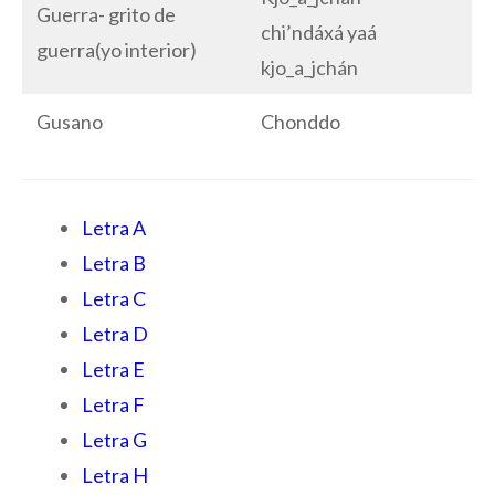
Guerra- grito de
chi’ndáxá yaá
guerra(yo interior)
kjo_a_jchán
Gusano
Chonddo
Letra A
Letra B
Letra C
Letra D
Letra E
Letra F
Letra G
Letra H