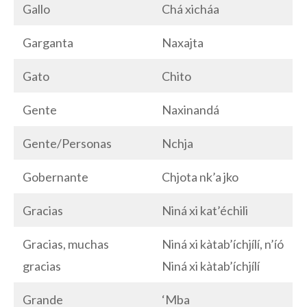
Gallo
Chá xicháa
Garganta
Naxajta
Gato
Chito
Gente
Naxinandá
Gente/Personas
Nchja
Gobernante
Chjota nk’a jko
Gracias
Niná xi kat’échili
Gracias, muchas
Niná xi kàtab’íchjílí, n’íó
gracias
Niná xi kàtab’íchjílí
Grande
‘Mba