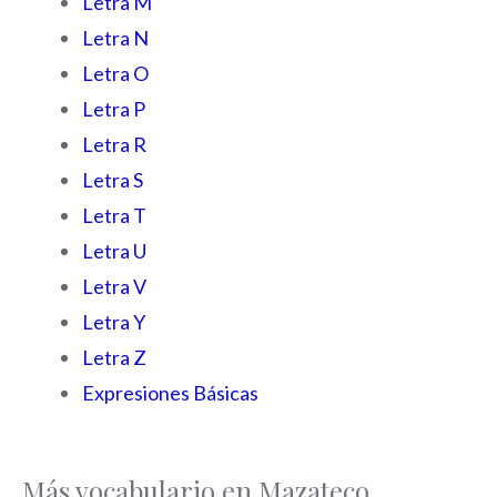
Letra M
Letra N
Letra O
Letra P
Letra R
Letra S
Letra T
Letra U
Letra V
Letra Y
Letra Z
Expresiones Básicas
Más vocabulario en Mazateco