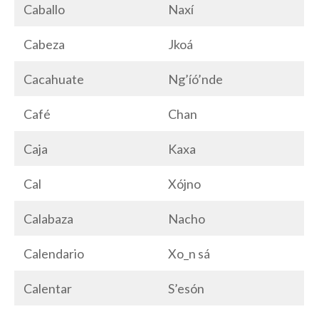
Caballo
Naxí
Cabeza
Jkoá
Cacahuate
Ng’íó’nde
Café
Chan
Caja
Kaxa
Cal
Xójno
Calabaza
Nacho
Calendario
Xo_n sá
Calentar
S’esón