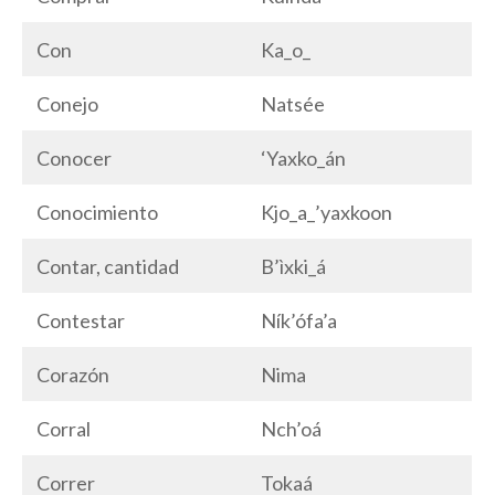
Con
Ka_o_
Conejo
Natsée
Conocer
‘Yaxko_án
Conocimiento
Kjo_a_’yaxkoon
Contar, cantidad
B’ìxki_á
Contestar
Ník’ófa’a
Corazón
Nima
Corral
Nch’oá
Correr
Tokaá