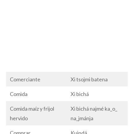
Comerciante
Xi tsojmi batena
Comida
Xi bichá
Comida maíz y frijol
Xi bichá najmé ka_o_
hervido
na_jmánja
Comprar
Kuindá