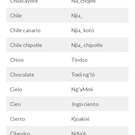
Chilacayote
Na_chojmí
Chile
Njia_
Chile canario
Njia_ kotó
Chile chipotle
Njia_ chipotle
Chivo
Tindso
Chocolate
Toxii ng’íó
Cielo
Ng’aMmi
Cien
Jngo ciento
Cierto
Kjoakíxi
Cilandro
Ndia’è