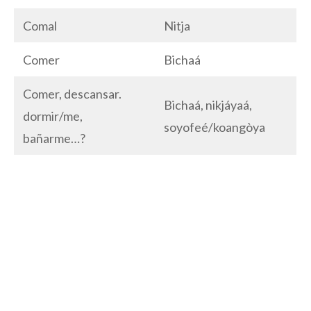
Comal
Nitja
Comer
Bichaá
Comer, descansar.
Bichaá, nikjáyaá,
dormir/me,
soyofeé/koangòya
bañarme…?