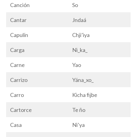
Canción
So
Cantar
Jndaá
Capulín
Chji’iya
Carga
Ni_ka_
Carne
Yao
Carrizo
Yána_xo_
Carro
Kicha fijbe
Cartorce
Te ño
Casa
Ni’ya