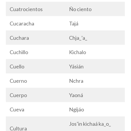
Cuatrocientos
Ño ciento
Cucaracha
Tajá
Cuchara
Chja_’a_
Cuchillo
Kichalo
Cuello
Yásián
Cuerno
Nchra
Cuerpo
Yaoná
Cueva
Ngijáo
Jos’in kichaá ka_o_
Cultura