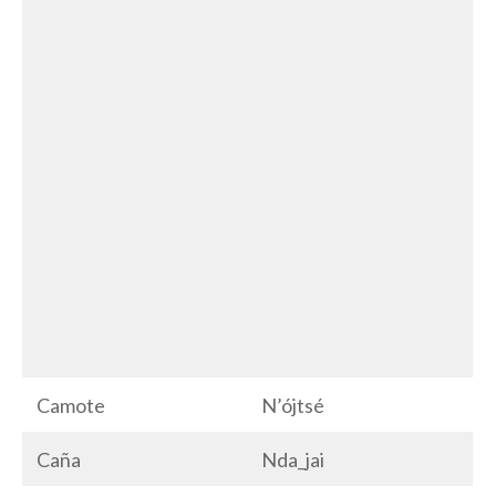
Camote
N’ójtsé
Caña
Nda_jai