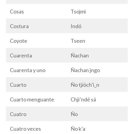
Cosas
Tsojmi
Costura
Indó
Coyote
Tseen
Cuarenta
Ñachan
Cuarenta y uno
Ñachan jngo
Cuarto
Ño tjíóch’i_n
Cuarto menguante
Chji’ndé sá
Cuatro
Ño
Cuatro veces
Ño k’a