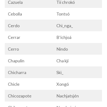
Cazuela
Tií chrokó
Cebolla
Tontsó
Cerdo
Chi_nga_
Cerrar
B’íchjoá
Cerro
Nindo
Chapulín
Cha kjí
Chicharra
Ski_
Chicle
Xongó
Chicozapote
Nachjatsjén